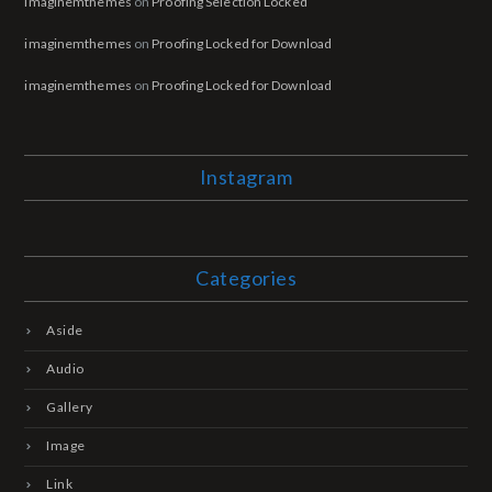
imaginemthemes
on
Proofing Selection Locked
imaginemthemes
on
Proofing Locked for Download
imaginemthemes
on
Proofing Locked for Download
Instagram
Categories
Aside
Audio
Gallery
Image
Link