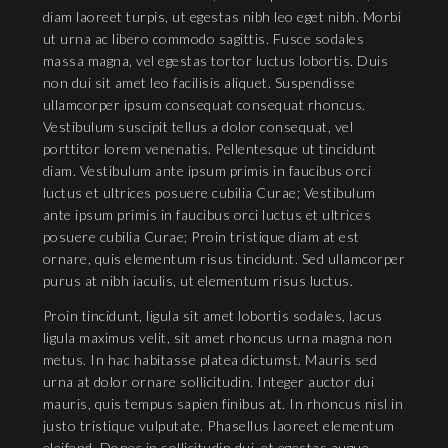
diam laoreet turpis, ut egestas nibh leo eget nibh. Morbi
ut urna ac libero commodo sagittis. Fusce sodales
massa magna, vel egestas tortor luctus lobortis. Duis
non dui sit amet leo facilisis aliquet. Suspendisse
ullamcorper ipsum consequat consequat rhoncus.
Vestibulum suscipit tellus a dolor consequat, vel
porttitor lorem venenatis. Pellentesque ut tincidunt
diam. Vestibulum ante ipsum primis in faucibus orci
luctus et ultrices posuere cubilia Curae; Vestibulum
ante ipsum primis in faucibus orci luctus et ultrices
posuere cubilia Curae; Proin tristique diam at est
ornare, quis elementum risus tincidunt. Sed ullamcorper
purus at nibh iaculis, ut elementum risus luctus.
Proin tincidunt, ligula sit amet lobortis sodales, lacus
ligula maximus velit, sit amet rhoncus urna magna non
metus. In hac habitasse platea dictumst. Mauris sed
urna at dolor ornare sollicitudin. Integer auctor dui
mauris, quis tempus sapien finibus at. In rhoncus nisl in
justo tristique vulputate. Phasellus laoreet elementum
eleifend. Donec in sollicitudin dui, et egestas augue.