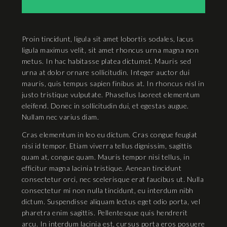
Proin tincidunt, ligula sit amet lobortis sodales, lacus
ligula maximus velit, sit amet rhoncus urna magna non
metus. In hac habitasse platea dictumst. Mauris sed
urna at dolor ornare sollicitudin. Integer auctor dui
mauris, quis tempus sapien finibus at. In rhoncus nisl in
justo tristique vulputate. Phasellus laoreet elementum
eleifend. Donec in sollicitudin dui, et egestas augue.
Nullam nec varius diam.
Cras elementum in leo eu dictum. Cras congue feugiat
nisi id tempor. Etiam viverra tellus dignissim, sagittis
quam at, congue quam. Mauris tempor nisi tellus, in
efficitur magna lacinia tristique. Aenean tincidunt
consectetur orci, nec scelerisque erat faucibus ut. Nulla
consectetur mi non nulla tincidunt, eu interdum nibh
dictum. Suspendisse aliquam lectus eget odio porta, vel
pharetra enim sagittis. Pellentesque quis hendrerit
arcu. In interdum lacinia est, cursus porta eros posuere