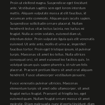
Proin ut eleifend magna. Suspendisse eget tincidunt
ante. Vestibulum sagittis sem eget lorem interdum
mattis. Aliquam vulputate massa at elit faucibus, id
accumsan ante commodo. Aliquam quis iaculis sapien.
Suspendisse sollicitudin ornare placerat. Nullam
hendrerit lectus vitae lectus lacinia, nec luctus mi
feugiat. Nulla ac enim sodales, euismod diam ut,
interdum dolor. Proin vulputate ligula quis elit venenatis
euismod. Ut ante ante, mollis et urna ac, imperdiet
faucibus tortor. Proin eget tristique ipsum, id pulvinar
turpis. Maecenas sit amet leo tellus. Nulla ultrices
consequat orci, sit amet euismod leo facilisis quis. In
volutpat ipsum quis sapien pharetra, id rutrum felis
placerat. Praesent pretium libero sit amet erat aliquam
hendrerit. Fusce ullamcorper vestibulum posuere.
Fusce venenatis pulvinar ultricies. Maecenas
elementum turpis sit amet odio ullamcorper, sit amet
feugiat metus feugiat. Praesent ut fringilla leo, eget
euismod quam. Nullam feugiat ornare massa sit amet
molestie. Etiam malesuada, nunc id porta tincidunt, diam