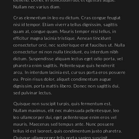
Nullam nec varius diam.
Cras elementum in leo eu dictum. Cras congue feugiat
nisi id tempor. Etiam viverra tellus dignissim, sagittis
quam at, congue quam. Mauris tempor nisi tellus, in
efficitur magna lacinia tristique. Aenean tincidunt
consectetur orci, nec scelerisque erat faucibus ut. Nulla
consectetur mi non nulla tincidunt, eu interdum nibh
dictum. Suspendisse aliquam lectus eget odio porta, vel
pharetra enim sagittis. Pellentesque quis hendrerit
arcu. In interdum lacinia est, cursus porta eros posuere
eu. Proin risus dolor, aliquet condimentum augue
dignissim, porta mattis libero. Donec non sagittis dui,
sed pulvinar lectus.
Quisque non suscipit turpis, quis fermentum est.
Nullam maximus, elit nec malesuada pellentesque, leo
leo ullamcorper dui, eget pellentesque enim eros vel
mauris. Maecenas sed tempus ante. Nunc posuere
tellus id est laoreet, quis condimentum justo pharetra.
Quisque ullamcorper felis porta sapien suscipit